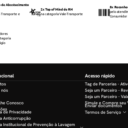
o de Abastecimento
8x Reconhe
2x Top of Mind de RH
pelo atendi
 Transporte e
na categoria Vale-Transporte
Consumidor
dores
ategoria
ágio
tucional
Acesso rápido
tos
Tag de Parcerias - Ati
 nós
Seja um Parceiro - Re
Seja um Parceiro - Va
lhe Conosco
Simule e Compre seu
Enviar documentos
ções
ca de Privacidade
Termos de Serviço
ca Anticorrupção
ca Institucional de Prevenção à Lavagem