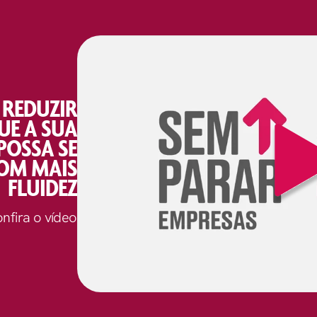
 REDUZIR
UE A SUA
POSSA SE
OM MAIS
FLUIDEZ
nfira o vídeo