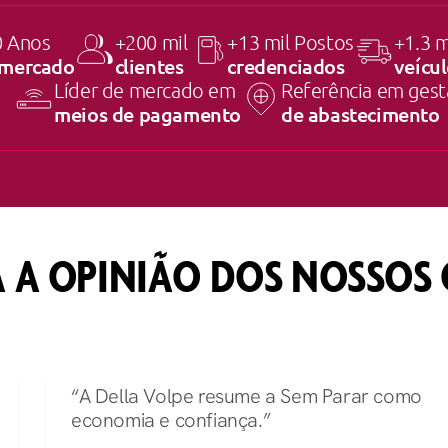
0 Anos
+200 mil
+13 mil Postos
+1.3 m
 mercado
clientes
credenciados
veícu
Líder de mercado em
Referência em ges
meios de pagamento
de abastecimento
 A OPINIÃO DOS NOSSOS 
“A Della Volpe resume a Sem Parar como
economia e confiança.”