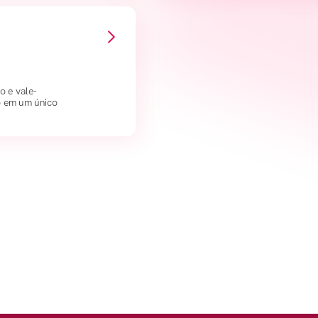
o e vale-
o em um único