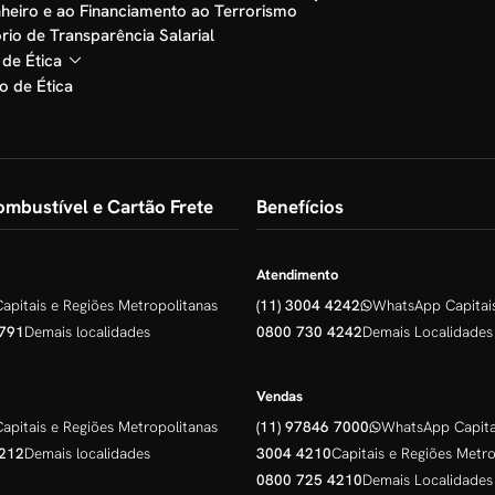
de Dinheiro e ao Financiamento ao Terrorismo
rio de Transparência Salarial
 de Ética
o de Ética
mbustível e Cartão Frete
Benefícios
Atendimento
Capitais e Regiões Metropolitanas
(11) 3004 4242
WhatsApp Capitai
791
Demais localidades
0800 730 4242
Demais Localidades
Vendas
Capitais e Regiões Metropolitanas
(11) 97846 7000
WhatsApp Capita
212
Demais localidades
3004 4210
Capitais e Regiões Metro
0800 725 4210
Demais Localidades