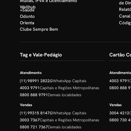
Multas, IPVA e Licenciamento
Wellhub
Relató
+Saúde
Canal
Odonto
Orienta
Códig
Clube Sempre Bem
Tag e Vale-Pedágio
Cartão Co
Atendimento
Atendimento
(11) 98991 2822
WhatsApp Capitais
4003 9791
4003 9791
Capitais e Regiões Metropolitanas
0800 888 9
0800 888 9791
Demais localidades
Vendas
Vendas
(11) 99315 8147
WhatsApp Capitais
3004 4212
3003 7367
Capitais e Regiões Metropolitanas
0800 730 4
0800 721 7367
Demais localidades