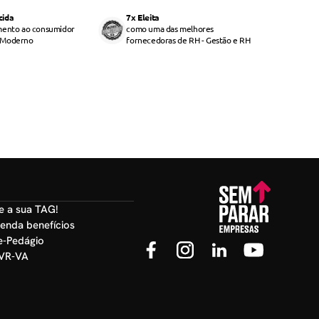
cida
7x Eleita
mento ao consumidor
como uma das melhores
 Moderno
fornecedoras de RH - Gestão e RH
ve a sua TAG!
venda benefícios
le-Pedágio
 VR-VA