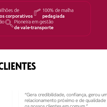
ilhões de
100% de malha
los corporativos
pedagiada
tão
Pioneira em gestão
de vale-transporte
CLIENTES
“Gera credibilidade, confiança, gerou u
relacionamento próximo e de qualidade
os nossos clientes em comum.”