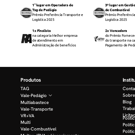
1° lugar em Operadora de
3º lugar em Gestã
Tag de Pedágio
de Combustível
Prêmio Preferência Transporte e
Prêmio Preferência
Logística 2025
Logística 2025
1x Finalista
2x Vencedora
na categoria Melhor empresa
do Prêmio Fornece
de atendimento em
do transporte na c
Administração de benefícios
Pagamento de Ped
Produtos
Insti
TAG
Conta
Sobre
Vale-Pedágio
Blog
Multiabastece
Traba
Vale-Transporte
Licita
VR+VA
Políti
Multi
Políti
Vale-Combustível
Políti